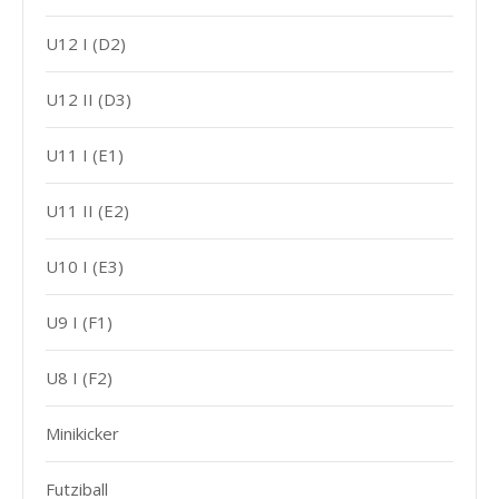
U12 I (D2)
U12 II (D3)
U11 I (E1)
U11 II (E2)
U10 I (E3)
U9 I (F1)
U8 I (F2)
Minikicker
Futziball