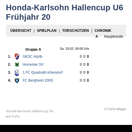
Honda-Karlsohn Hallencup U6
Frühjahr 20
ÜBERSICHT
|
SPIELPLAN
|
TORSCHÜTZEN
|
CHRONIK
A
Hauptrunde
Sa. 29.02. 09:00 Uhr
Gruppe A
1.
GKSC Hürth
0
0
0
2.
Horremer SV
0
0
0
3.
1.FC Quadrath-Ichendorf
0
0
0
4.
FC Bergheim 2000
0
0
0
© FuPa-Widget
Honda-Karlsohn Hallencup U6
auf FuPa