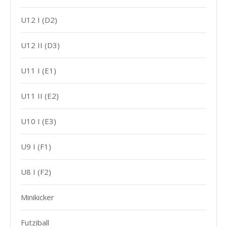
U12 I (D2)
U12 II (D3)
U11 I (E1)
U11 II (E2)
U10 I (E3)
U9 I (F1)
U8 I (F2)
Minikicker
Futziball