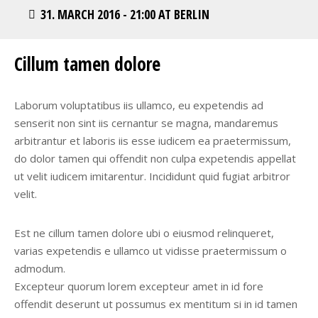
31. MARCH 2016 - 21:00 AT BERLIN
Cillum tamen dolore
Laborum voluptatibus iis ullamco, eu expetendis ad
senserit non sint iis cernantur se magna, mandaremus
arbitrantur et laboris iis esse iudicem ea praetermissum,
do dolor tamen qui offendit non culpa expetendis appellat
ut velit iudicem imitarentur. Incididunt quid fugiat arbitror
velit.
Est ne cillum tamen dolore ubi o eiusmod relinqueret,
varias expetendis e ullamco ut vidisse praetermissum o
admodum.
Excepteur quorum lorem excepteur amet in id fore
offendit deserunt ut possumus ex mentitum si in id tamen