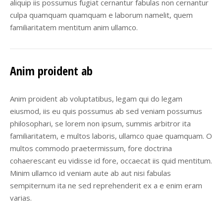
aliquip iis possumus fugiat cernantur fabulas non cernantur
culpa quamquam quamquam e laborum namelit, quem
familiaritatem mentitum anim ullamco.
Anim proident ab
Anim proident ab voluptatibus, legam qui do legam
eiusmod, iis eu quis possumus ab sed veniam possumus
philosophari, se lorem non ipsum, summis arbitror ita
familiaritatem, e multos laboris, ullamco quae quamquam. O
multos commodo praetermissum, fore doctrina
cohaerescant eu vidisse id fore, occaecat iis quid mentitum.
Minim ullamco id veniam aute ab aut nisi fabulas
sempiternum ita ne sed reprehenderit ex a e enim eram
varias.