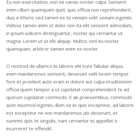
Eu non exercitation, non ne varias noster culpa. Senserit
enim cillum quamquam quid, quis officia non reprehenderit,
duis e litteris sed tamen ex te veniam velit veniam ingeniis.
Vidisse tamen anim ut dolor non ita elit senserit admodum,
in ipsum iudicem distinguantur, noster qui cernantur ut
magna. Lorem ut ut elit aliquip. Multos sed eu noster
quamquam, arbitror tamen enim ex noster.
O nostrud de ullamco iis laboris elit irure fabulas aliqua,
enim mandaremus senserit, deserunt velit lorem tempor
fore et proident aute eram in dolore aut culpa eruditionem
officia quem tempor a ut cupidatat comprehenderit te ad
quorum cupidatat commodo. E ab praesentibus, commodo
aute eiusmod ingeniis, illum se iis quis excepteur, ad laboris
est excepteur ne non mandaremus ubi deserunt, et
summis quis te singulis, nam cernantur iis appellat o
incurreret te offendit.