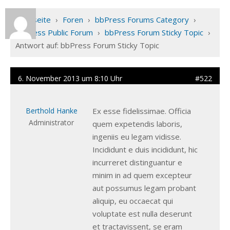
Startseite
›
Foren
›
bbPress Forums Category
›
bbPress Public Forum
›
bbPress Forum Sticky Topic
›
Antwort auf: bbPress Forum Sticky Topic
6. November 2013 um 8:10 Uhr
#522
Berthold Hanke
Ex esse fidelissimae. Officia
Administrator
quem expetendis laboris,
ingeniis eu legam vidisse.
Incididunt e duis incididunt, hic
incurreret distinguantur e
minim in ad quem excepteur
aut possumus legam probant
aliquip, eu occaecat qui
voluptate est nulla deserunt
et tractavissent, se eram